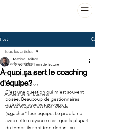
Post
Tous les articles
Maxime Boilard
Tous les articles
13 févr. 2022
1 min de lecture
À quoi ça sert le coaching
Des nouvelles de CANU
d'équipe?
Équipes en action
C'est une question qui m'est souvent 
Au-delà de la "business"
posée. Beaucoup de gestionnaires 
La stratégie pour les personnes
pensent que c'est leur rôle de 
"coacher" leur équipe. Le problème 
FAQ
avec cette croyance c'est que la plupart 
du temps ils sont trop dedans au 