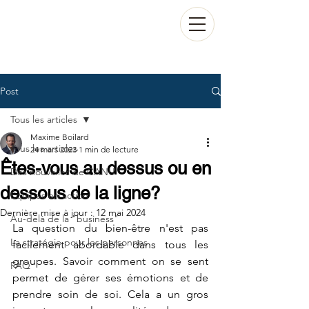
Post
Tous les articles
Maxime Boilard
Tous les articles
24 mars 2023
1 min de lecture
Êtes-vous au dessus ou en
Des nouvelles de CANU
dessous de la ligne?
Équipes en action
Dernière mise à jour :
12 mai 2024
Au-delà de la "business"
La question du bien-être n'est pas 
La stratégie pour les personnes
facilement abordable dans tous les 
groupes. Savoir comment on se sent 
FAQ
permet de gérer ses émotions et de 
prendre soin de soi. Cela a un gros 