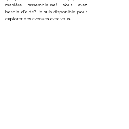
manière rassembleuse! Vous avez 
besoin d'aide? Je suis disponible pour 
explorer des avenues avec vous.
Équipes en action
Voir tout
Posts récents