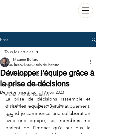
Post
Tous les articles
Maxime Boilard
Tous les articles
18 nov. 2023
2 min de lecture
Développer l'équipe grâce à
Des nouvelles de CANU
la prise de décisions
Équipes en action
Dernière mise à jour :
19 nov. 2023
Au-delà de la "business"
La prise de décisions rassemble et 
La stratégie pour les personnes
divise les équipes. Systématiquement, 
quand je commence une collaboration 
FAQ
avec une équipe, ses membres me 
parlent de l'impact qu'a sur eux la 