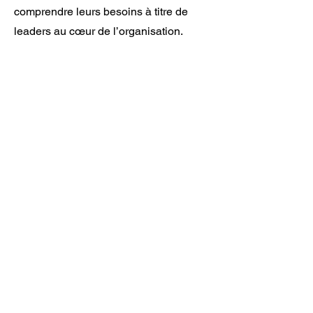
comprendre leurs besoins à titre de
leaders au cœur de l’organisation.
Maxime porte le flambeau de CANU
depuis 2007 et y agit à titre de
conférencier et coach en management
et leadership.
info@canuinc.com
514 318-2268
Restez à l'affût. Inscrivez-vous à notre
infolettre!