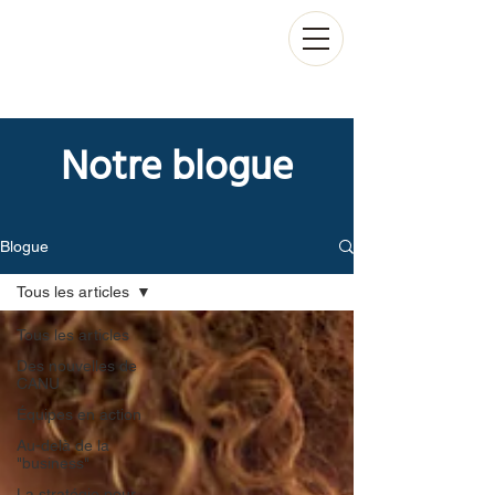
Notre blogue
Blogue
Tous les articles
Tous les articles
Des nouvelles de
CANU
Équipes en action
Au-delà de la
"business"
La stratégie pour