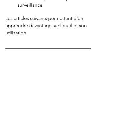
surveillance
Les articles suivants permettent d'en 
apprendre davantage sur l'outil et son 
utilisation. 
Pour en savoir plus:
Menace d’imposition de tarifs par les 
États-Unis: quelle stratégie adopter?
Comment faire une planification par 
scénarios (
scenario planning
)?
Pourquoi les cycles économiques 
s’accélèrent? L’environnement VUCA