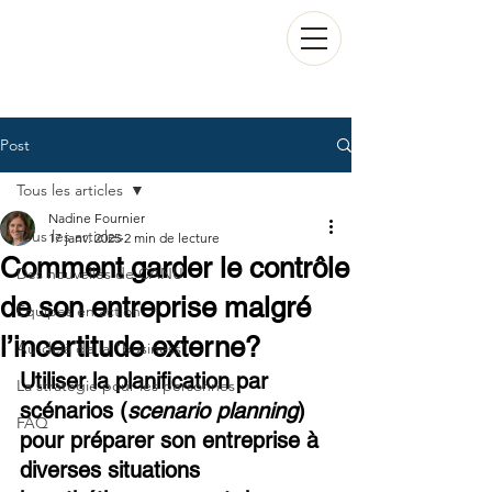
Post
Tous les articles
Nadine Fournier
Tous les articles
17 janv. 2025
2 min de lecture
Comment garder le contrôle
Des nouvelles de CANU
de son entreprise malgré
Équipes en action
l’incertitude externe?
Au-delà de la "business"
Utiliser la planification par 
La stratégie pour les personnes
scénarios (
scenario planning
) 
FAQ
pour préparer son entreprise à 
diverses situations 