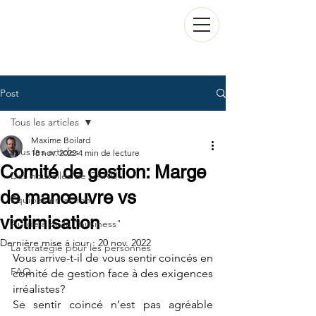
Post
Tous les articles
Maxime Boilard
Tous les articles
18 nov. 2022
4 min de lecture
Comité de gestion: Marge
Des nouvelles de CANU
de manœuvre vs
Équipes en action
victimisation
Au-delà de la "business"
Dernière mise à jour :
20 nov. 2022
La stratégie pour les personnes
Vous arrive-t-il de vous sentir coincés en 
FAQ
comité de gestion face à des exigences 
irréalistes?
Se sentir coincé n’est pas agréable 