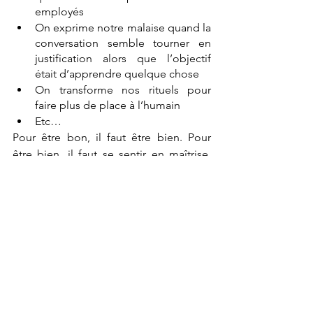
employés
On exprime notre malaise quand la 
conversation semble tourner en 
justification alors que l’objectif 
était d’apprendre quelque chose
On transforme nos rituels pour 
faire plus de place à l’humain
Etc…
Pour être bon, il faut être bien. Pour 
être bien, il faut se sentir en maîtrise. 
Pour se sentir en maîtrise, il faut le 
réaliser quand on se sent coincé ou 
inadéquat. 
Comme l’histoire qui se 
joue dans nos têtes conditionne notre 
expérience,
 on partage ce qui se passe 
pour nous aux collègues en rendant 
visible nos narratifs. Voilà qu’on est à 
chaque fois un peu moins le 
personnage coincé, et un peu plus 