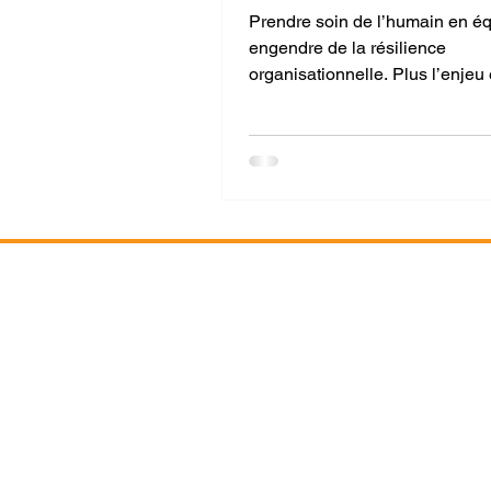
Prendre soin de l’humain en é
engendre de la résilience
organisationnelle. Plus l’enjeu 
important, plus il devient crucia
performer à la hauteur de son p
info@canuinc.com
514 318-2268
© 2026 par CANU