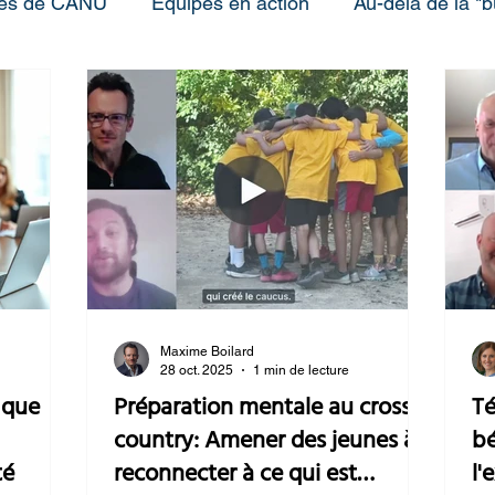
les de CANU
Équipes en action
Au-delà de la "
nnes
FAQ
Maxime Boilard
28 oct. 2025
1 min de lecture
Préparation mentale au cross
Té
country: Amener des jeunes à
bé
té
reconnecter à ce qui est
l'