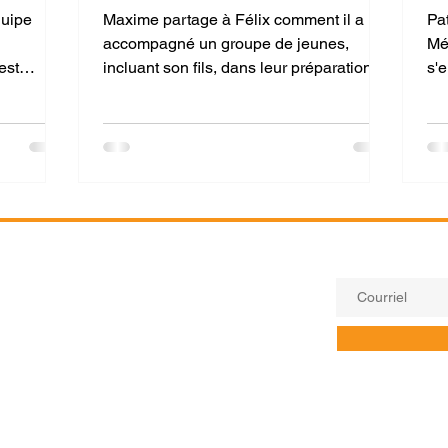
important
ch
quipe
Maxime partage à Félix comment il a
Pa
accompagné un groupe de jeunes,
Mé
est
incluant son fils, dans leur préparation
s'
l de
mentale à une finale régionale de cross
CA
otentiel.
country, en les aidant à se rappeler de ce
du
qui est important, au-delà des médailles.
Restez à l'affût.