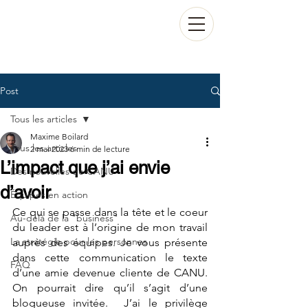
Post
Tous les articles
Maxime Boilard
Tous les articles
2 mai 2023
6 min de lecture
L’impact que j’ai envie
Des nouvelles de CANU
d’avoir
Équipes en action
Ce qui se passe dans la tête et le coeur 
Au-delà de la "business"
du leader est à l’origine de mon travail 
La stratégie pour les personnes
auprès des équipes. Je vous présente 
dans cette communication le texte 
FAQ
d’une amie devenue cliente de CANU. 
On pourrait dire qu’il s’agit d’une 
blogueuse invitée.  J’ai le privilège 